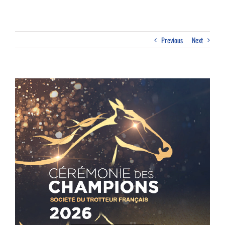
Previous
Next
View
Larger
Image