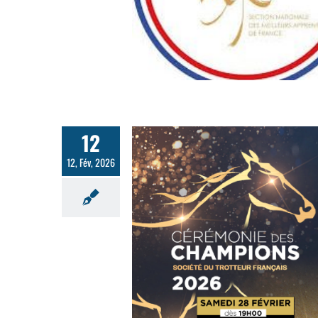
12
12, Fév, 2026
e des Champions