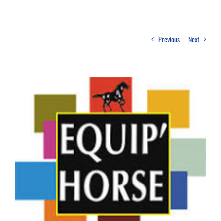
Previous
Next
View
Larger
Image